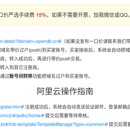
口价严选手续费
，如果不需要开票，加我微信或QQ，
15%
ain-detail?domain=opendb.cn
（如果没发布一口价请联系我们带价
把域名带价过户(push)到买家账号，买家接收后，系统会自动把
商，转入成功后，再进行带价push交易。
转入到其它注册商。
通过
账号间转移
功能把域名过户到买家账号。
阿里云操作指南
egister.htm
注册成功后，系统会自动发送验证邮件，登录邮箱
.com/v2/#/authc/home
提交后需要等待审核。
/next/#/info-template/TemplateManage?type=common
提交后需