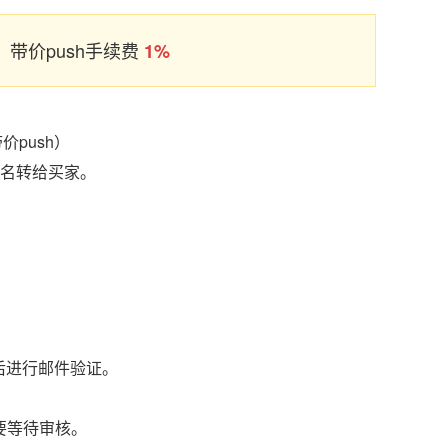
带价push手续费
1%
push）
域名转给买家。
后进行邮件验证。
要等待审核。