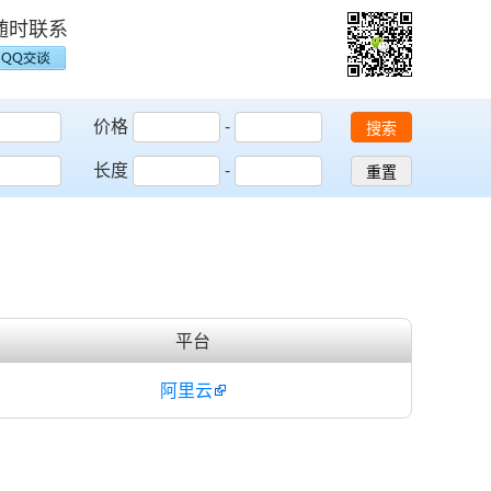
随时联系
价格
-
搜索
长度
-
重置
平台
阿里云